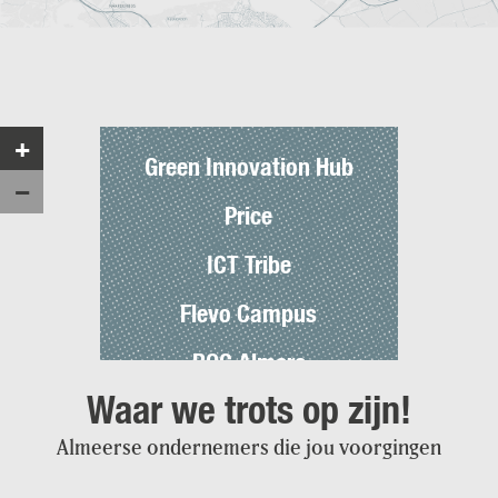
e
s
t
a
Z
d
+
o
Green Innovation Hub
»
Z
−
o
o
Price
m
o
i
m
ICT Tribe
n
u
i
Flevo Campus
t
ROC Almere
Waar we trots op zijn!
Aeres Hogeschool
Almeerse ondernemers die jou voorgingen
Windesheim Almere