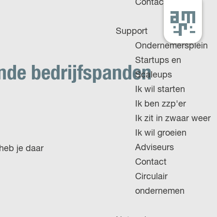
Contact
G
Support
a
Ondernemersplein
n
Startups en
a
nde bedrijfspanden
Scaleups
a
Ik wil starten
r
Ik ben zzp'er
d
Ik zit in zwaar weer
e
Ik wil groeien
h
Adviseurs
heb je daar
o
Contact
m
Circulair
e
ondernemen
p
a