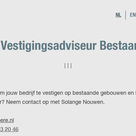
S
NL
EN
G
e
O
l
T
Vestigingsadviseur Bestaa
e
O
c
T
t
H
|
|
|
e
E
e
E
r
N
om jouw bedrijf te vestigen op bestaande gebouwen en 
t
G
er? Neem contact op met Solange Nouwen.
a
L
a
I
re.nl
l
S
13 20 46
H