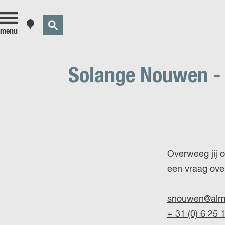
Z
K
menu
o
a
e
a
k
r
Solange Nouwen - 
e
t
n
Overweeg jij 
een vraag ov
snouwen@alme
+ 31 (0) 6 25 