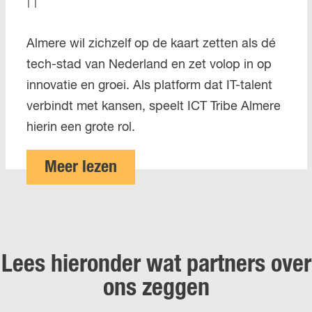
|
|
I
Almere wil zichzelf op de kaart zetten als dé
n
tech-stad van Nederland en zet volop in op
t
innovatie en groei. Als platform dat IT-talent
e
verbindt met kansen, speelt ICT Tribe Almere
r
hierin een grote rol.
v
i
o
Meer lezen
e
v
w
e
I
r
C
I
Lees hieronder wat partners over
T
n
ons zeggen
T
t
r