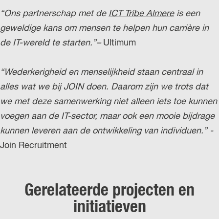
e
i
“Ons partnerschap met de
r
ICT Tribe Almere
is een
b
geweldige kans om mensen te helpen hun carrière in
v
e
de IT-wereld te starten.”–
i
Ultimum
e
“Wederkerigheid en menselijkheid staan centraal in
w
alles wat we bij JOIN doen. Daarom zijn we trots dat
I
we met deze samenwerking niet alleen iets toe kunnen
C
voegen aan de IT-sector, maar ook een mooie bijdrage
T
kunnen leveren aan de ontwikkeling van individuen.” -
T
Join Recruitment
r
i
b
Gerelateerde projecten en
e
initiatieven