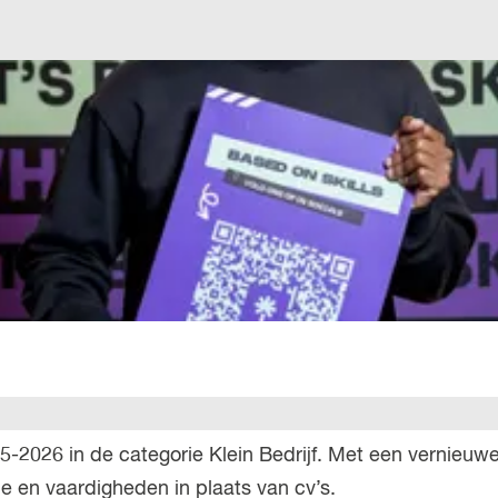
r
l
a
n
d
s
-2026 in de categorie Klein Bedrijf. Met een vernieuwe
e en vaardigheden in plaats van cv’s.