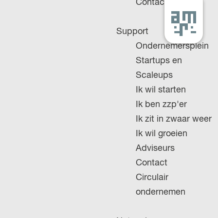
Contact
G
Support
a
Ondernemersplein
n
Startups en
a
Scaleups
a
Ik wil starten
r
Ik ben zzp'er
d
Ik zit in zwaar weer
e
Ik wil groeien
h
Adviseurs
o
Contact
m
Circulair
e
ondernemen
p
a