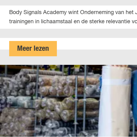
i
B
Body Signals Academy wint Onderneming van het Jaar
l
o
trainingen in lichaamstaal en de sterke relevantie 
l
d
s
y
S
o
Meer lezen
i
v
g
e
n
r
a
B
l
o
s
d
A
y
c
S
a
i