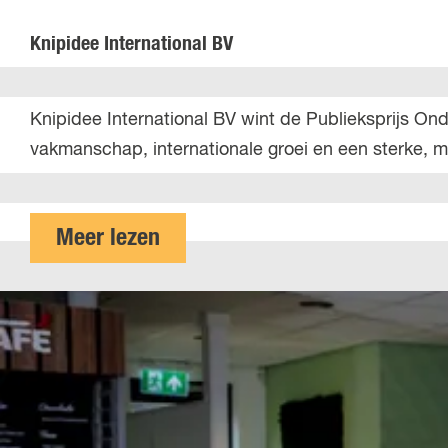
d
g
e
n
Knipidee International BV
m
a
y
l
K
Knipidee International BV wint de Publieksprijs O
s
n
vakmanschap, internationale groei en een sterke, me
A
i
c
p
a
i
o
Meer lezen
d
d
v
e
e
e
m
e
r
y
I
K
n
n
t
i
e
p