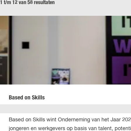
1 t/m 12 van 58 resultaten
z
o
e
k
j
e
?
Based on Skills
B
Based on Skills wint Onderneming van het Jaar 2025
a
jongeren en werkgevers op basis van talent, potenti