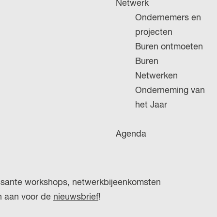
Netwerk
g
Ondernemers en
e
projecten
Buren ontmoeten
Buren
Netwerken
Onderneming van
het Jaar
Agenda
ressante workshops, netwerkbijeenkomsten
an aan voor de
nieuwsbrief
!