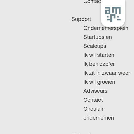
Contact
G
Support
a
Ondernemersplein
n
Startups en
a
Scaleups
a
Ik wil starten
r
Ik ben zzp'er
d
Ik zit in zwaar weer
e
Ik wil groeien
h
Adviseurs
o
Contact
m
Circulair
e
ondernemen
p
a