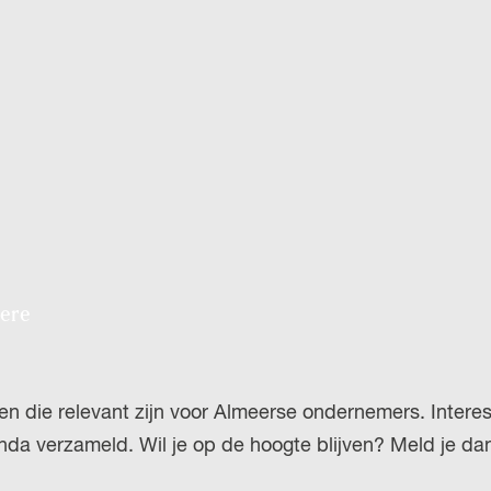
H
u
P
i
A
d
G
i
E
g
e
t
a
a
mere
l
:
N
iten die relevant zijn voor Almeerse ondernemers. Inte
e
enda verzameld. Wil je op de hoogte blijven? Meld je d
d
e