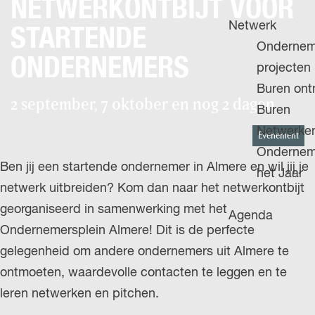
NETWERKONTBIJT VOOR
H
g
u
P
Netwerk
e
STARTENDE
i
A
Ondernem
d
ONDERNEMERS
G
projecten
i
E
Buren on
g
2 september, 7 oktober en nog 2 dagen
Buren
e
Netwerke
Evenement
t
Ondernem
a
Ben jij een startende ondernemer in Almere en wil jij je
het Jaar
a
netwerk uitbreiden? Kom dan naar het netwerkontbijt
l
georganiseerd in samenwerking met het
Agenda
:
Ondernemersplein Almere! Dit is de perfecte
N
gelegenheid om andere ondernemers uit Almere te
e
ontmoeten, waardevolle contacten te leggen en te
d
leren netwerken en pitchen.
e