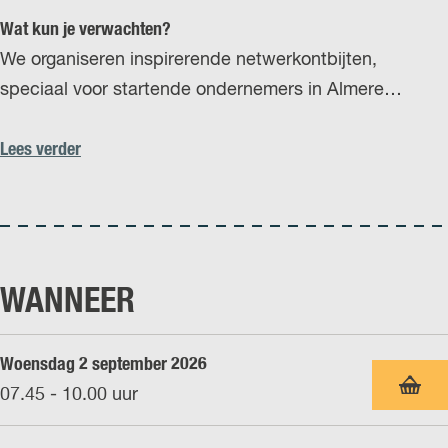
r
Wat kun je verwachten?
l
We organiseren inspirerende netwerkontbijten,
a
speciaal voor startende ondernemers in Almere…
n
d
Lees verder
s
WANNEER
Woensdag 2 september 2026
07.45 - 10.00 uur