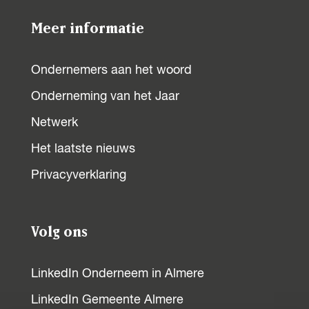
m
o
o
o
o
r
e
e
Meer informatie
p
p
p
p
s
r
r
F
X
W
L
s
s
Ondernemers aan het woord
a
h
i
Onderneming van het Jaar
c
a
n
e
t
k
Netwerk
b
s
e
Het laatste nieuws
o
A
d
Privacyverklaring
o
p
I
k
p
n
Volg ons
LinkedIn Onderneem in Almere
LinkedIn Gemeente Almere