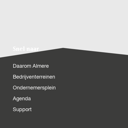
n
z
o
e
k
n
a
Snel naar
a
r
Daarom Almere
.
Bedrijventerreinen
.
.
Ondernemersplein
Agenda
Support