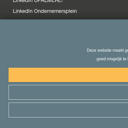
LinkedIn UPALMERE!
LinkedIn Ondernemersplein
LinkedIn EOG
Bezoek ook
Deze website maakt geb
goed mogelijk te 
Visit Almere
Het kan in Almere
Student in Almere
Uit in Almere
Voor pers
© 2026 Onderneem in Almere -
Cookievoorkeuren
|
Coo