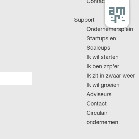
Contact
G
Support
a
Ondernemersplein
n
Startups en
a
Scaleups
a
Ik wil starten
r
Ik ben zzp'er
d
Ik zit in zwaar weer
e
Ik wil groeien
h
Adviseurs
o
Contact
m
Circulair
e
ondernemen
p
a