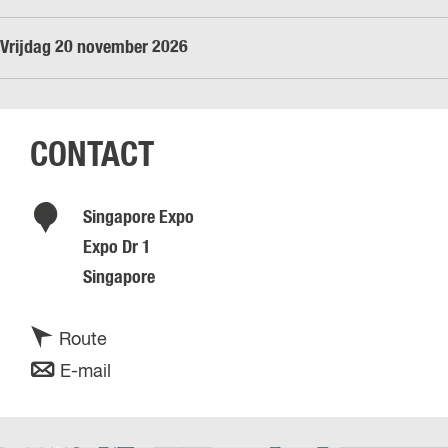
Vrijdag 20 november 2026
CONTACT
Singapore Expo
Expo Dr 1
Singapore
n
Route
a
n
E-mail
a
a
r
a