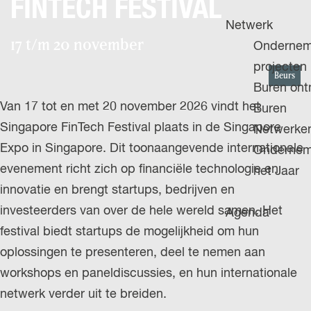
FINTECH FESTIVAL
H
g
u
P
Netwerk
e
i
17 t/m 20 november
A
Ondernem
d
G
projecten
i
Beurs
E
Buren on
g
Van 17 tot en met 20 november 2026 vindt het
Buren
e
Singapore FinTech Festival plaats in de Singapore
Netwerke
t
Expo in Singapore. Dit toonaangevende internationale
Ondernem
a
evenement richt zich op financiële technologie en
het Jaar
a
innovatie en brengt startups, bedrijven en
l
investeerders van over de hele wereld samen. Het
Agenda
:
festival biedt startups de mogelijkheid om hun
N
oplossingen te presenteren, deel te nemen aan
e
workshops en paneldiscussies, en hun internationale
d
netwerk verder uit te breiden.
e