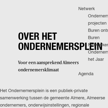
H
g
u
P
Netwerk
e
i
A
Ondernem
d
G
projecten
i
E
Buren on
g
OVER HET
Buren
e
ONDERNEMERSPLEIN
Netwerke
t
Ondernem
a
het Jaar
Voor een aansprekend Almeers
a
ondernemersklimaat
l
Agenda
:
N
Het Ondernemersplein is een publiek-private
e
samenwerking tussen de gemeente Almere, Almeerse
d
ondernemers, onderwijsinstellingen, regionale
e