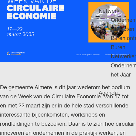
H
g
u
P
Netwerk
e
i
A
Ondernem
d
G
projecten
i
E
Buren on
g
Buren
e
Netwerke
t
Ondernem
a
het Jaar
a
De gemeente Almere is dit jaar wederom het podium
l
Agenda
van de
Week van de Circulaire Economie
. Van 17 tot
:
en met 22 maart zijn er in de hele stad verschillende
N
interessante bijeenkomsten, workshops en
e
rondleidingen te bezoeken. Daar is te zien hoe circulair
d
innoveren en ondernemen in de praktijk werken, en
e