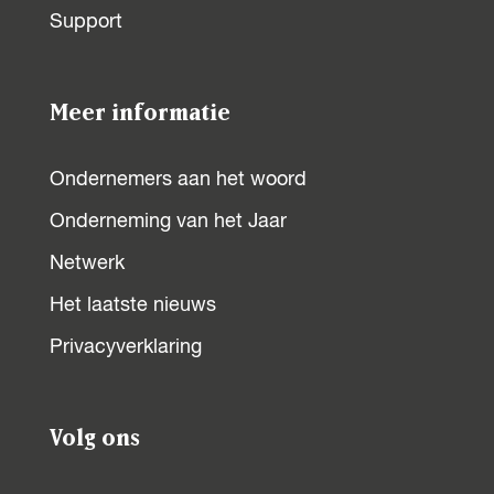
Support
a
a
a
a
o
o
o
o
p
p
p
p
Meer informatie
F
X
W
L
a
h
i
Ondernemers aan het woord
c
a
n
Onderneming van het Jaar
e
t
k
b
s
e
Netwerk
o
A
d
Het laatste nieuws
o
p
I
Privacyverklaring
k
p
n
Volg ons