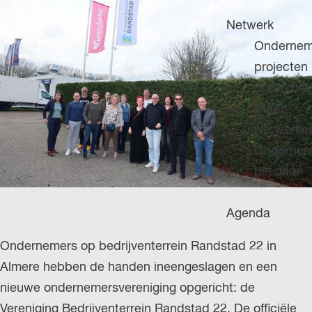
H
g
u
P
Netwerk
e
i
A
Ondernem
d
G
projecten
i
E
Buren on
g
Buren
e
Netwerke
t
Ondernem
a
het Jaar
a
l
Agenda
:
N
Ondernemers op bedrijventerrein Randstad 22 in
e
Almere hebben de handen ineengeslagen en een
d
nieuwe ondernemersvereniging opgericht: de
e
Vereniging Bedrijventerrein Randstad 22. De officiële