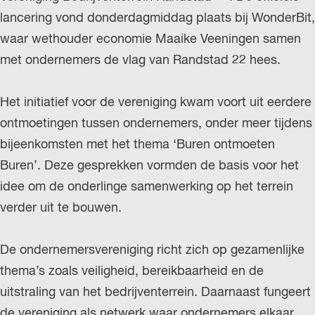
r
lancering vond donderdagmiddag plaats bij WonderBit,
l
waar wethouder economie Maaike Veeningen samen
a
met ondernemers de vlag van Randstad 22 hees.
n
d
Het initiatief voor de vereniging kwam voort uit eerdere
s
ontmoetingen tussen ondernemers, onder meer tijdens
bijeenkomsten met het thema ‘Buren ontmoeten
Buren’. Deze gesprekken vormden de basis voor het
idee om de onderlinge samenwerking op het terrein
verder uit te bouwen.
De ondernemersvereniging richt zich op gezamenlijke
thema’s zoals veiligheid, bereikbaarheid en de
uitstraling van het bedrijventerrein. Daarnaast fungeert
de vereniging als netwerk waar ondernemers elkaar