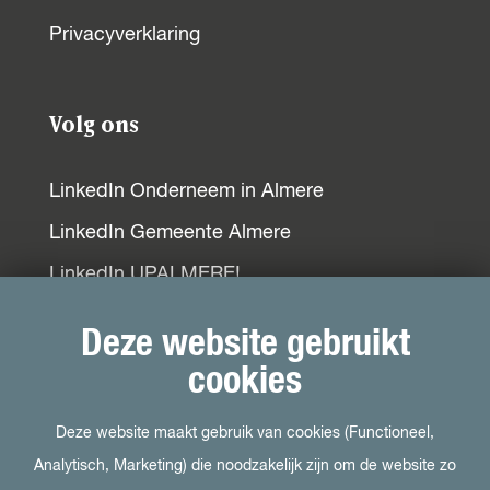
o
p
I
Privacyverklaring
k
p
n
Volg ons
LinkedIn Onderneem in Almere
LinkedIn Gemeente Almere
LinkedIn UPALMERE!
LinkedIn Ondernemersplein
Deze website gebruikt
LinkedIn EOG
cookies
Deze website maakt gebruik van cookies (Functioneel,
Bezoek ook
Analytisch, Marketing) die noodzakelijk zijn om de website zo