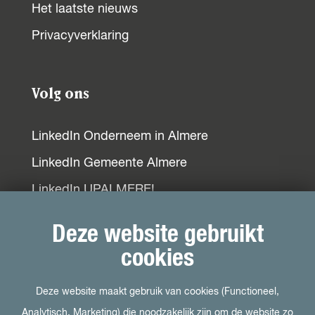
Het laatste nieuws
o
p
I
Privacyverklaring
k
p
n
Volg ons
LinkedIn Onderneem in Almere
LinkedIn Gemeente Almere
LinkedIn UPALMERE!
LinkedIn Ondernemersplein
Deze website gebruikt
LinkedIn EOG
cookies
Deze website maakt gebruik van cookies (Functioneel,
Bezoek ook
Analytisch, Marketing) die noodzakelijk zijn om de website zo