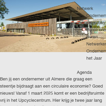
H
g
u
P
Netwerk
e
i
A
Ondernem
d
G
projecten
i
E
Buren on
g
Buren
e
Netwerke
t
Ondernem
a
het Jaar
a
l
Agenda
:
Ben jij een ondernemer uit Almere die graag een
N
steentje bijdraagt aan een circulaire economie? Goed
e
nieuws! Vanaf 1 maart 2025 komt er een bedrijfsruimte
d
vrij in het Upcyclecentrum. Hier krijg je twee jaar lang
e