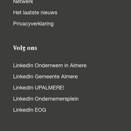
b
s
e
Netwerk
o
A
d
Het laatste nieuws
o
p
I
Privacyverklaring
k
p
n
Volg ons
LinkedIn Onderneem in Almere
LinkedIn Gemeente Almere
LinkedIn UPALMERE!
LinkedIn Ondernemersplein
LinkedIn EOG