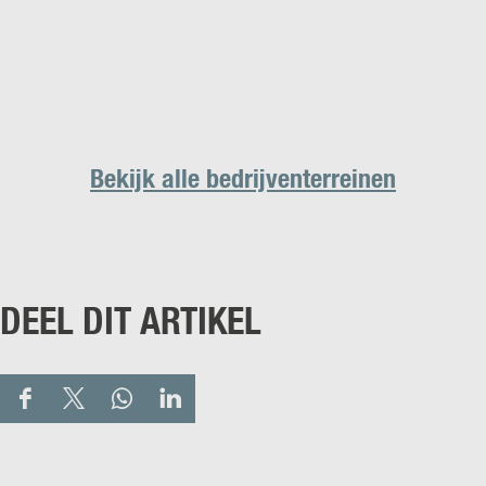
Bekijk alle bedrijventerreinen
DEEL DIT ARTIKEL
D
D
D
D
e
e
e
e
e
e
e
e