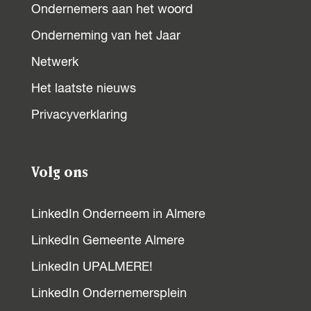
Ondernemers aan het woord
c
a
n
Onderneming van het Jaar
e
t
k
b
s
e
Netwerk
o
A
d
Het laatste nieuws
o
p
I
Privacyverklaring
k
p
n
Volg ons
LinkedIn Onderneem in Almere
LinkedIn Gemeente Almere
LinkedIn UPALMERE!
LinkedIn Ondernemersplein