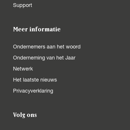
Support
a
a
a
a
o
o
o
o
p
p
p
p
Meer informatie
F
X
W
L
a
h
i
Ondernemers aan het woord
c
a
n
Onderneming van het Jaar
e
t
k
b
s
e
Netwerk
o
A
d
Het laatste nieuws
o
p
I
Privacyverklaring
k
p
n
Volg ons