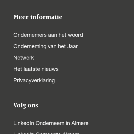
o
o
o
o
p
p
p
p
Meer informatie
F
X
W
L
a
h
i
Ondernemers aan het woord
c
a
n
Onderneming van het Jaar
e
t
k
b
s
e
Netwerk
o
A
d
Het laatste nieuws
o
p
I
Privacyverklaring
k
p
n
Volg ons
LinkedIn Onderneem in Almere