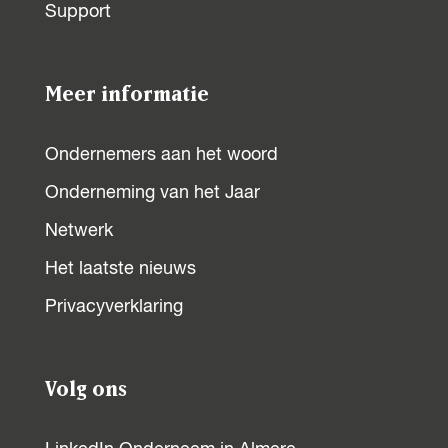
Support
a
l
s
a
s
s
Meer informatie
2
s
2
Ondernemers aan het woord
Onderneming van het Jaar
Netwerk
Het laatste nieuws
Privacyverklaring
Volg ons