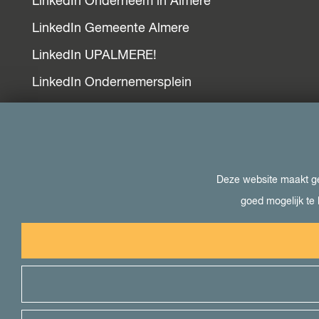
LinkedIn Onderneem in Almere
LinkedIn Gemeente Almere
LinkedIn UPALMERE!
LinkedIn Ondernemersplein
LinkedIn EOG
Bezoek ook
Deze website maakt geb
goed mogelijk te 
Visit Almere
Het kan in Almere
Student in Almere
Uit in Almere