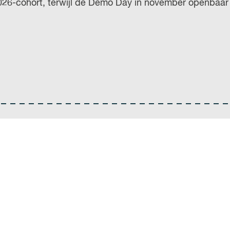
2026-cohort, terwijl de Demo Day in november openbaar t
r
l
a
n
d
s