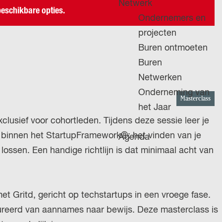
Netwerk
g
eschikbare opties.
Ondernemers en
e
projecten
Buren ontmoeten
Buren
Netwerken
Onderneming van
Masterclass
het Jaar
usief voor cohortleden. Tijdens deze sessie leer je
l binnen het StartupFramework®: het vinden van je
Agenda
 lossen. Een handige richtlijn is dat minimaal acht van
 Gritd, gericht op techstartups in een vroege fase.
tureerd van aannames naar bewijs. Deze masterclass is