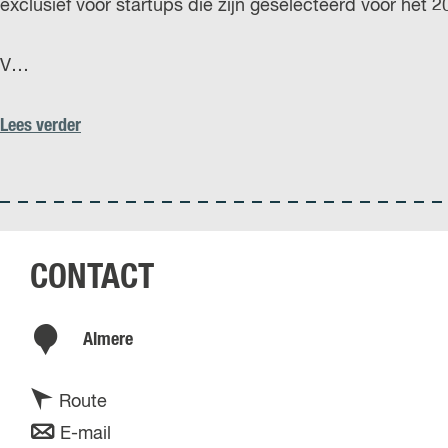
exclusief voor startups die zijn geselecteerd voor het 
V…
Lees verder
CONTACT
Almere
n
Route
a
n
E-mail