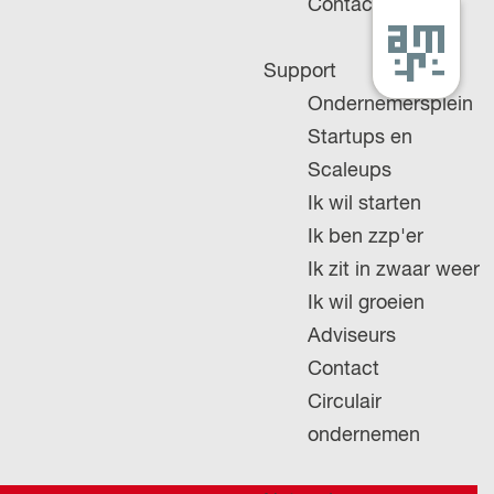
Contact
G
Support
a
Ondernemersplein
n
Startups en
a
Scaleups
a
Ik wil starten
r
Ik ben zzp'er
d
Ik zit in zwaar weer
e
Ik wil groeien
h
Adviseurs
o
Contact
m
Circulair
e
ondernemen
p
a