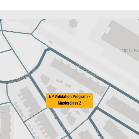
UP Validation Program -
Masterclass 2