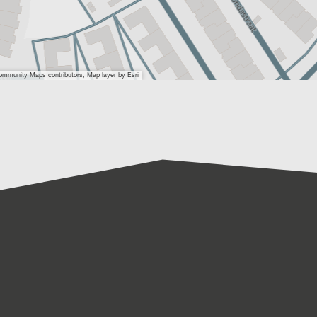
Community Maps contributors, Map layer by Esri