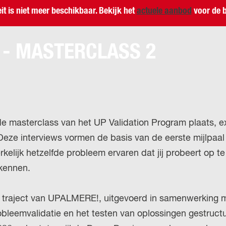
H
u
eit is niet meer beschikbaar. Bekijk het
actuele aanbod
voor de b
P
i
A
d
 - MASTERCLASS 2
G
i
E
g
e
t
a
masterclass van het UP Validation Program plaats, excl
a
 Deze interviews vormen de basis van de eerste mijlpaa
l
kelijk hetzelfde probleem ervaren dat jij probeert op te
:
rkennen.
N
e
traject van UPALMERE!, uitgevoerd in samenwerking met
d
obleemvalidatie en het testen van oplossingen gestruc
e