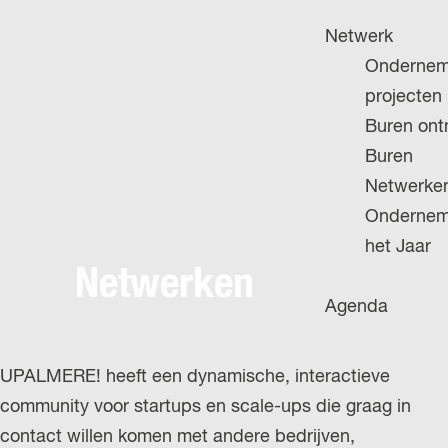
H
g
u
P
Netwerk
e
i
A
Ondernem
d
G
projecten
i
E
Buren on
g
Buren
e
Netwerke
t
Ondernem
a
het Jaar
a
Netwerken
l
Agenda
:
N
UPALMERE! heeft een dynamische, interactieve
e
community voor startups en scale-ups die graag in
d
contact willen komen met andere bedrijven,
e