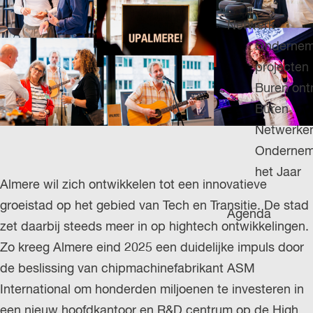
H
g
u
P
Netwerk
e
i
A
Ondernem
d
G
projecten
i
E
Buren on
g
Buren
e
Netwerke
t
Ondernem
a
het Jaar
a
Almere wil zich ontwikkelen tot een innovatieve
l
groeistad op het gebied van Tech en Transitie. De stad
Agenda
:
zet daarbij steeds meer in op hightech ontwikkelingen.
N
Zo kreeg Almere eind 2025 een duidelijke impuls door
e
de beslissing van chipmachinefabrikant ASM
d
International om honderden miljoenen te investeren in
e
een nieuw hoofdkantoor en R&D centrum op de High