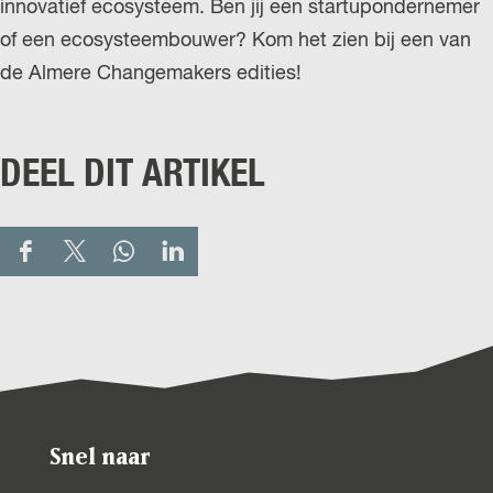
innovatief ecosysteem. Ben jij een startupondernemer
of een ecosysteembouwer? Kom het zien bij een van
de Almere Changemakers edities!
DEEL DIT ARTIKEL
D
D
D
D
e
e
e
e
e
e
e
e
l
l
l
l
d
d
d
d
e
e
e
e
Snel naar
z
z
z
z