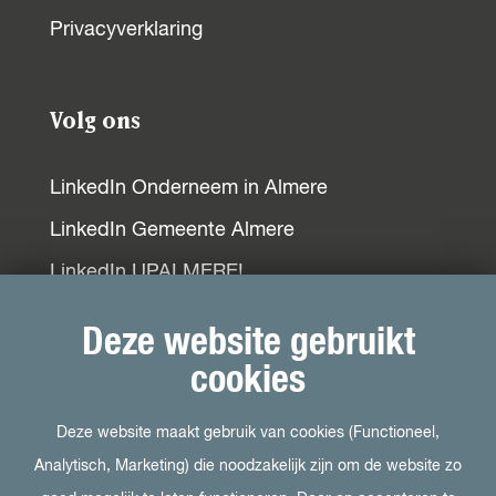
o
p
I
Privacyverklaring
k
p
n
Volg ons
LinkedIn Onderneem in Almere
LinkedIn Gemeente Almere
LinkedIn UPALMERE!
LinkedIn Ondernemersplein
Deze website gebruikt
LinkedIn EOG
cookies
Deze website maakt gebruik van cookies (Functioneel,
Bezoek ook
Analytisch, Marketing) die noodzakelijk zijn om de website zo