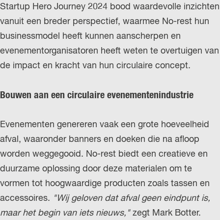
Startup Hero Journey 2024 bood waardevolle inzichten
r
vanuit een breder perspectief, waarmee No-rest hun
l
businessmodel heeft kunnen aanscherpen en
a
evenementorganisatoren heeft weten te overtuigen van
n
de impact en kracht van hun circulaire concept.
d
s
Bouwen aan een circulaire evenementenindustrie
Evenementen genereren vaak een grote hoeveelheid
afval, waaronder banners en doeken die na afloop
worden weggegooid. No-rest biedt een creatieve en
duurzame oplossing door deze materialen om te
vormen tot hoogwaardige producten zoals tassen en
accessoires.
"Wij geloven dat afval geen eindpunt is,
maar het begin van iets nieuws,"
zegt Mark Botter.