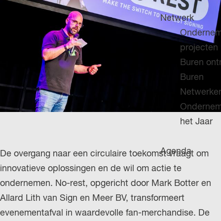
H
g
u
P
Netwerk
e
i
A
Ondernem
d
G
projecten
i
E
Buren on
g
Buren
e
Netwerke
t
Ondernem
a
het Jaar
a
l
Agenda
De overgang naar een circulaire toekomst vraagt om
:
innovatieve oplossingen en de wil om actie te
N
ondernemen. No-rest, opgericht door Mark Botter en
e
Allard Lith van Sign en Meer BV, transformeert
d
evenementafval in waardevolle fan-merchandise. De
e