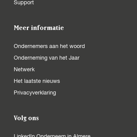
Support
a
a
a
a
o
o
o
o
p
p
p
p
Meer informatie
F
X
W
L
a
h
i
Ondernemers aan het woord
c
a
n
Onderneming van het Jaar
e
t
k
b
s
e
Netwerk
o
A
d
Het laatste nieuws
o
p
I
Privacyverklaring
k
p
n
Volg ons
LinkedIn Onderneem in Almere