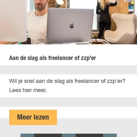
r
e
c
j
a
g
i
k
d
e
ë
e
m
l
n
f
i
s
i
n
v
n
i
o
Aan de slag als freelancer of zzp'er
a
s
o
n
t
r
c
A
Wil je snel aan de slag als freelancer of zzp'er?
r
a
i
a
Lees hier meer.
a
d
ë
n
t
m
n
d
i
i
e
o
Meer lezen
e
n
s
v
i
l
e