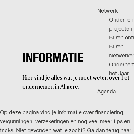
H
g
u
P
Netwerk
e
i
A
Ondernem
d
G
projecten
i
E
Buren on
g
Buren
e
INFORMATIE
Netwerke
t
Ondernem
a
het Jaar
Hier vind je alles wat je moet weten over het
a
ondernemen in Almere.
l
Agenda
:
N
Op deze pagina vind je informatie over financiering,
e
vergunningen, verzekeringen en nog veel meer tips en
d
tricks. Niet gevonden wat je zocht? Ga dan terug naar
e