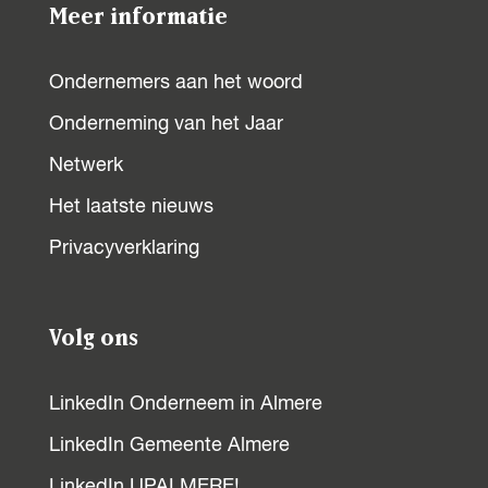
Meer informatie
o
e
r
n
n
i
n
n
l
f
e
Ondernemers aan het woord
i
a
a
n
a
a
g
z
l
z
Onderneming van het Jaar
a
g
a
e
p
n
Netwerk
e
n
'
c
Het laatste nieuws
e
e
p
d
Privacyverklaring
r
r
a
e
o
f
g
p
Volg ons
z
i
a
z
LinkedIn Onderneem in Almere
p
n
g
LinkedIn Gemeente Almere
'
a
i
e
LinkedIn UPALMERE!