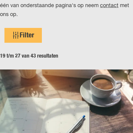
één van onderstaande pagina's op neem
contact
met
r
ons op.
l
a
W
n
Filter
a
d
t
s
19 t/m 27 van 43 resultaten
z
o
e
k
j
e
?