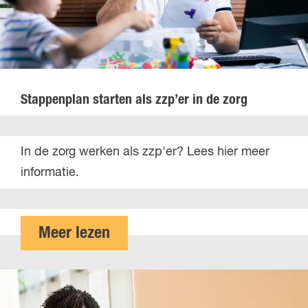
s
p
t
p
a
e
r
n
t
p
Stappenplan starten als zzp’er in de zorg
e
l
n
a
S
In de zorg werken als zzp'er? Lees hier meer
i
n
t
informatie.
n
s
a
d
t
p
e
a
p
o
Meer lezen
b
r
e
v
o
t
n
e
u
e
p
r
w
n