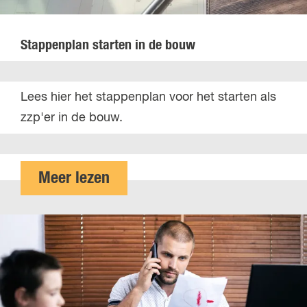
Stappenplan starten in de bouw
S
Lees hier het stappenplan voor het starten als
t
zzp'er in de bouw.
a
p
p
o
Meer lezen
e
v
n
e
p
r
l
S
a
t
n
a