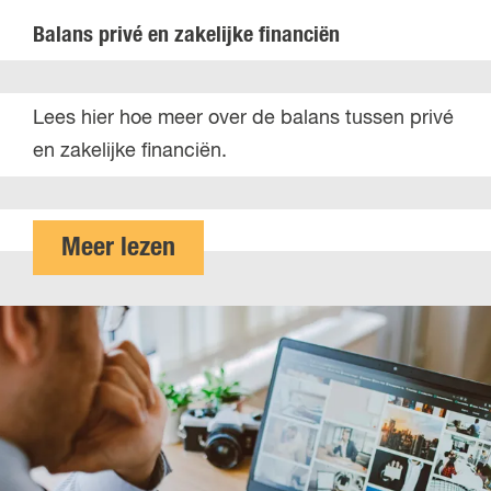
z
n
Balans privé en zakelijke financiën
z
g
p
e
B
Lees hier hoe meer over de balans tussen privé
'
n
a
en zakelijke financiën.
e
v
l
r
o
a
s
o
n
o
Meer lezen
r
s
v
z
p
e
z
r
r
p
i
B
'
v
a
e
é
l
r
e
a