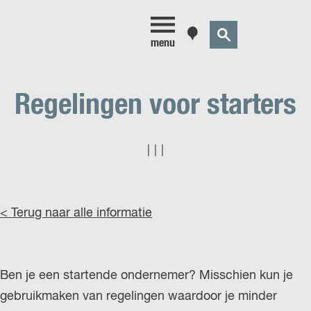
Z
K
menu
o
a
e
a
k
r
Regelingen voor starters
e
t
n
|
|
|
< Terug naar alle informatie
Ben je een startende ondernemer? Misschien kun je
gebruikmaken van regelingen waardoor je minder