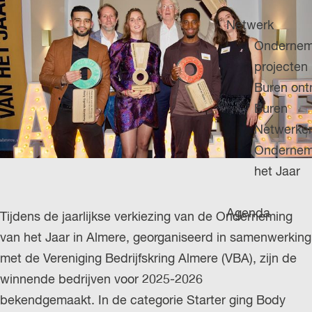
H
g
u
P
Netwerk
e
i
A
Ondernem
d
G
projecten
i
E
Buren on
g
Buren
e
Netwerke
t
Ondernem
a
het Jaar
a
l
Agenda
Tijdens de jaarlijkse verkiezing van de Onderneming
:
van het Jaar in Almere, georganiseerd in samenwerking
N
met de Vereniging Bedrijfskring Almere (VBA), zijn de
e
winnende bedrijven voor 2025-2026
d
bekendgemaakt. In de categorie Starter ging Body
e