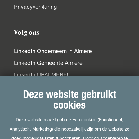
o
p
I
Privacyverklaring
k
p
n
Volg ons
LinkedIn Onderneem in Almere
LinkedIn Gemeente Almere
LinkedIn UPALMERE!
LinkedIn Ondernemersplein
Deze website gebruikt
LinkedIn EOG
cookies
Deze website maakt gebruik van cookies (Functioneel,
Bezoek ook
Analytisch, Marketing) die noodzakelijk zijn om de website zo
goed mogelijk te laten functioneren. Door op accepteren te