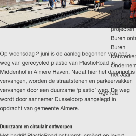
H
g
u
P
Netwerk
e
i
A
Ondernem
d
G
projecten
i
E
Buren on
g
Buren
e
Op woensdag 2 juni is de aanleg begonnen van een
Netwerke
t
weg van gerecycled plastic van PlasticRoad in
Ondernem
a
Middenhof in Almere Haven. Nadat hier het diepriool is
het Jaar
a
vervangen, worden de straatstenen en parkeervakken
l
vervangen door een duurzame ‘plastic’ weg. De weg
Agenda
:
wordt door aannemer Dusseldorp aangelegd in
N
opdracht van gemeente Almere.
e
d
Duurzaam en circulair ontworpen
e
Het bedrijf PlasticRoad ontwerpt, creëert en levert