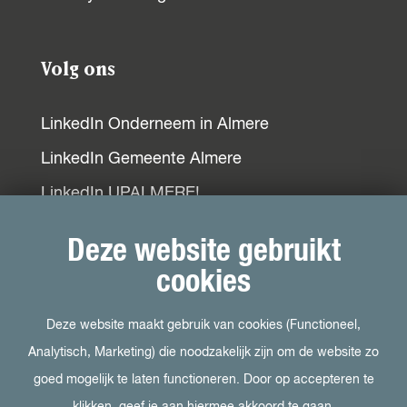
k
p
n
Volg ons
LinkedIn Onderneem in Almere
LinkedIn Gemeente Almere
LinkedIn UPALMERE!
LinkedIn Ondernemersplein
Deze website gebruikt
LinkedIn EOG
cookies
Deze website maakt gebruik van cookies (Functioneel,
Bezoek ook
Analytisch, Marketing) die noodzakelijk zijn om de website zo
goed mogelijk te laten functioneren. Door op accepteren te
Visit Almere