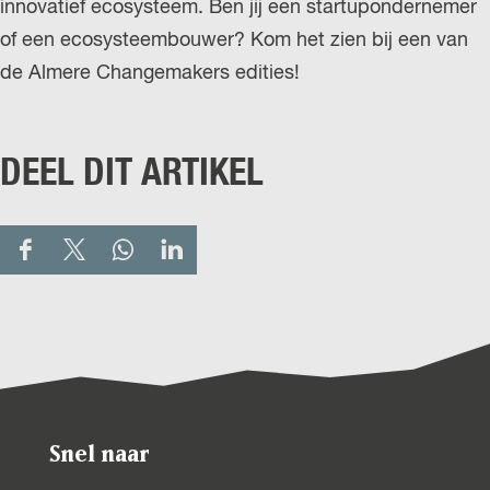
innovatief ecosysteem. Ben jij een startupondernemer
of een ecosysteembouwer? Kom het zien bij een van
de Almere Changemakers edities!
DEEL DIT ARTIKEL
D
D
D
D
e
e
e
e
e
e
e
e
l
l
l
l
d
d
d
d
e
e
e
e
Snel naar
z
z
z
z