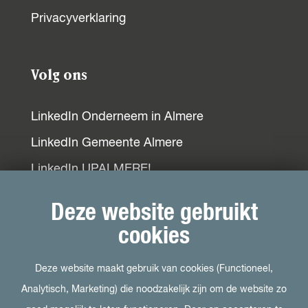
o
p
I
Privacyverklaring
k
p
n
Volg ons
LinkedIn Onderneem in Almere
LinkedIn Gemeente Almere
LinkedIn UPALMERE!
LinkedIn Ondernemersplein
Deze website gebruikt
LinkedIn EOG
cookies
Deze website maakt gebruik van cookies (Functioneel,
Bezoek ook
Analytisch, Marketing) die noodzakelijk zijn om de website zo