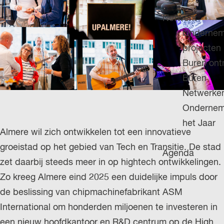
H
g
u
P
Netwerk
e
i
A
Ondernem
d
G
projecten
i
E
Buren on
g
Buren
e
Netwerke
t
Ondernem
a
het Jaar
a
Almere wil zich ontwikkelen tot een innovatieve
l
groeistad op het gebied van Tech en Transitie. De stad
Agenda
:
zet daarbij steeds meer in op hightech ontwikkelingen.
N
Zo kreeg Almere eind 2025 een duidelijke impuls door
e
de beslissing van chipmachinefabrikant ASM
d
International om honderden miljoenen te investeren in
e
een nieuw hoofdkantoor en R&D centrum op de High