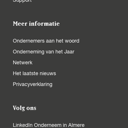
Support
a
a
a
a
o
o
o
o
p
p
p
p
Meer informatie
F
X
W
L
a
h
i
Ondernemers aan het woord
c
a
n
Onderneming van het Jaar
e
t
k
b
s
e
Netwerk
o
A
d
Het laatste nieuws
o
p
I
Privacyverklaring
k
p
n
Volg ons
LinkedIn Onderneem in Almere