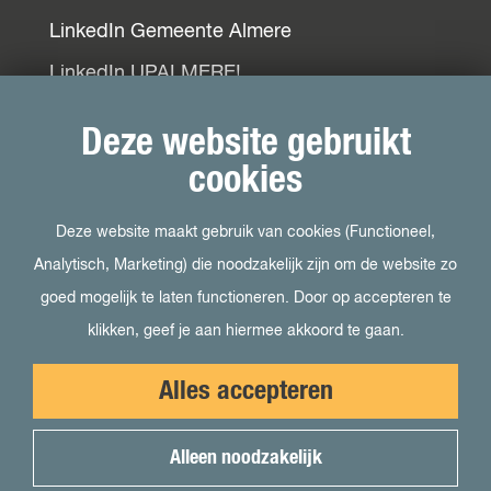
LinkedIn Gemeente Almere
LinkedIn UPALMERE!
LinkedIn Ondernemersplein
Deze website gebruikt
LinkedIn EOG
cookies
Deze website maakt gebruik van cookies (Functioneel,
Bezoek ook
Analytisch, Marketing) die noodzakelijk zijn om de website zo
goed mogelijk te laten functioneren. Door op accepteren te
Visit Almere
klikken, geef je aan hiermee akkoord te gaan.
Het kan in Almere
Alles accepteren
Student in Almere
Uit in Almere
Alleen noodzakelijk
Voor pers