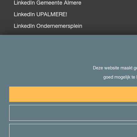
LinkedIn Gemeente Almere
LinkedIn UPALMERE!
LinkedIn Ondernemersplein
LinkedIn EOG
Bezoek ook
Deze website maakt geb
goed mogelijk te 
Visit Almere
Het kan in Almere
Student in Almere
Uit in Almere
Voor pers