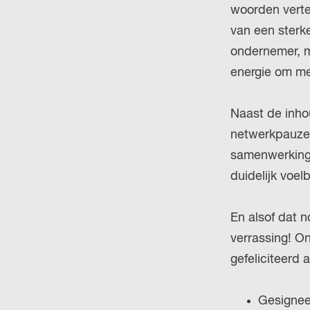
woorden vertel
van een sterke
ondernemer, m
energie om me
Naast de inhou
netwerkpauze
samenwerkinge
duidelijk voel
En alsof dat n
verrassing! O
gefeliciteerd
Gesignee