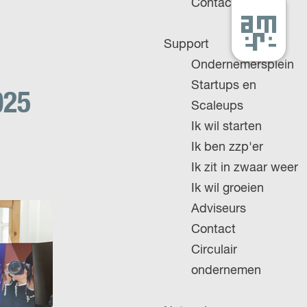
Contact
G
Support
a
Ondernemersplein
n
Startups en
a
025
Scaleups
a
Ik wil starten
r
Ik ben zzp'er
d
Ik zit in zwaar weer
e
Ik wil groeien
h
Adviseurs
o
Contact
m
Circulair
e
ondernemen
p
a