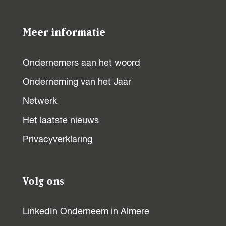
o
o
p
p
Meer informatie
F
X
a
Ondernemers aan het woord
c
Onderneming van het Jaar
e
b
Netwerk
o
Het laatste nieuws
o
Privacyverklaring
k
Volg ons
LinkedIn Onderneem in Almere