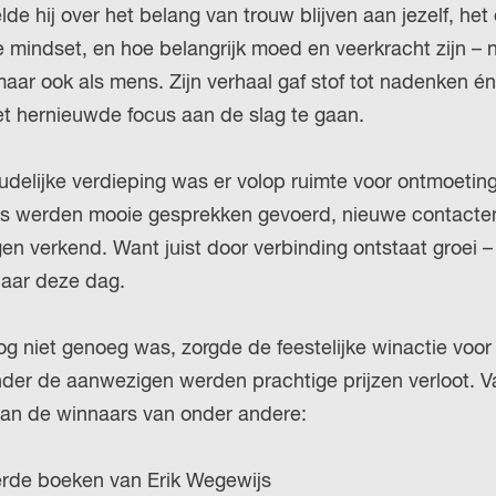
de hij over het belang van trouw blijven aan jezelf, het
r
 mindset, en hoe belangrijk moed en veerkracht zijn – ni
l
aar ook als mens. Zijn verhaal gaf stof tot nadenken é
a
t hernieuwde focus aan de slag te gaan.
n
d
delijke verdieping was er volop ruimte voor ontmoeting
s
s werden mooie gesprekken gevoerd, nieuwe contacte
n verkend. Want juist door verbinding ontstaat groei –
baar deze dag.
og niet genoeg was, zorgde de feestelijke winactie voor
nder de aanwezigen werden prachtige prijzen verloot. V
 aan de winnaars van onder andere:
rde boeken van Erik Wegewijs