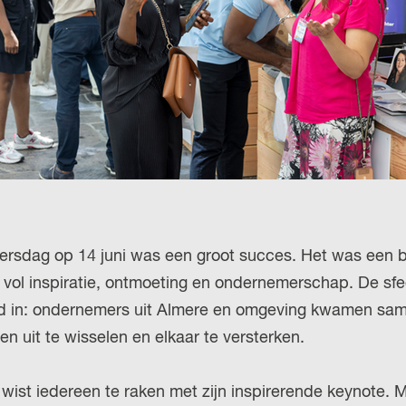
H
u
P
i
A
d
G
i
E
g
e
t
a
a
sdag op 14 juni was een groot succes. Het was een b
l
 vol inspiratie, ontmoeting en ondernemerschap. De sfee
:
d in: ondernemers uit Almere en omgeving kwamen sa
N
gen uit te wisselen en elkaar te versterken.
e
d
wist iedereen te raken met zijn inspirerende keynote. 
e