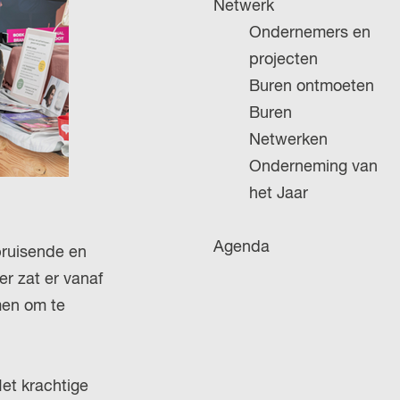
Netwerk
g
Ondernemers en
e
projecten
Buren ontmoeten
Buren
Netwerken
Onderneming van
het Jaar
Agenda
ruisende en
r zat er vanaf
men om te
Met krachtige