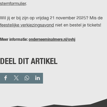
stemformulier
.
Wil jij er bij zijn op vrijdag 21 november 2025? Mis de
feestelijke verkiezingsavond
niet en bestel je tickets!
Meer informatie:
onderneeminalmere.nl/ovhj
DEEL DIT ARTIKEL
D
D
D
D
e
e
e
e
e
e
e
e
l
l
l
l