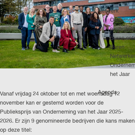
H
g
u
P
Netwerk
e
i
A
Ondernem
d
G
projecten
i
E
Buren on
g
Buren
e
Netwerke
t
Ondernem
a
het Jaar
a
l
Agenda
Vanaf vrijdag 24 oktober tot en met woensdag 12
:
november kan er gestemd worden voor de
N
Publieksprijs van Onderneming van het Jaar 2025-
e
2026. Er zijn 9 genomineerde bedrijven die kans maken
d
op deze titel:
e