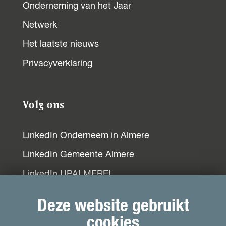
Onderneming van het Jaar
e
t
k
b
s
e
Netwerk
o
A
d
Het laatste nieuws
o
p
I
Privacyverklaring
k
p
n
Volg ons
LinkedIn Onderneem in Almere
LinkedIn Gemeente Almere
LinkedIn UPALMERE!
LinkedIn Ondernemersplein
Deze website gebruikt
LinkedIn EOG
cookies