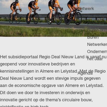
H
g
u
P
Netwerk
e
i
A
Ondernem
d
G
projecten
i
E
Buren on
g
Buren
e
Netwerke
t
Ondernem
a
Het subsidieportaal Regio Deal Nieuw Land is vanaf nu
het Jaar
a
geopend voor innovatieve bedrijven en
l
kennisinstellingen in Almere en Lelystad. Met de Regio
Agenda
:
Deal Nieuw Land wordt een stevige impuls gegeven
N
aan de economische opgave van Almere en Lelystad.
e
Dit doen we door te investeren in onderwijs en
d
innovatie gericht op de thema’s circulaire bouw,
e