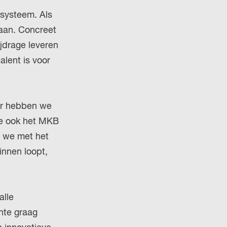
osysteem. Als
gaan. Concreet
jdrage leveren
alent is voor
aar hebben we
we ook het MKB
n we met het
innen loopt,
alle
nte graag