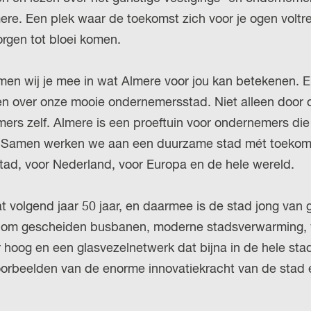
r
ere. Een plek waar de toekomst zich voor je ogen voltr
l
rgen tot bloei komen.
a
n
en wij je mee in wat Almere voor jou kan betekenen. Er
d
llen over onze mooie ondernemersstad. Niet alleen door 
s
ers zelf. Almere is een proeftuin voor ondernemers die 
 Samen werken we aan een duurzame stad mét toekoms
stad, voor Nederland, voor Europa en de hele wereld.
t volgend jaar 50 jaar, en daarmee is de stad jong van 
 om gescheiden busbanen, moderne stadsverwarming,
 hoog en een glasvezelnetwerk dat bijna in de hele sta
voorbeelden van de enorme innovatiekracht van de stad e
.