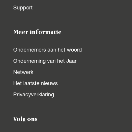
n
n
Support
a
a
o
o
p
p
Meer informatie
F
X
a
Ondernemers aan het woord
c
Onderneming van het Jaar
e
b
Netwerk
o
Het laatste nieuws
o
Privacyverklaring
k
Volg ons