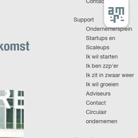
Contact
G
Support
a
Ondernemersplein
n
Startups en
a
ekomst
Scaleups
a
Ik wil starten
r
Ik ben zzp'er
d
Ik zit in zwaar weer
e
Ik wil groeien
h
Adviseurs
o
Contact
m
Circulair
e
ondernemen
p
a