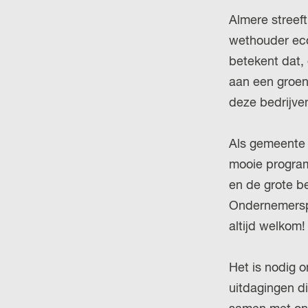
Almere streeft
wethouder eco
betekent dat,
aan een groene
deze bedrijve
Als gemeente 
mooie program
en de grote b
Ondernemerspl
altijd welkom
Het is nodig o
uitdagingen d