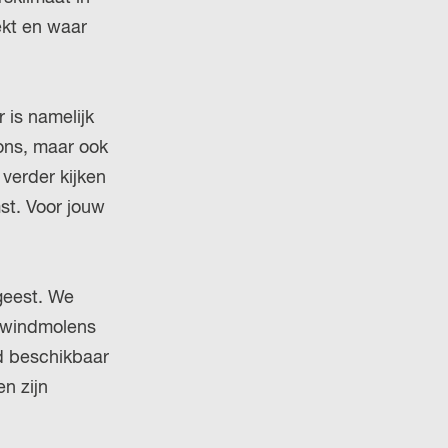
ekt en waar
 is namelijk
ons, maar ook
verder kijken
t. Voor jouw
geest. We
 windmolens
d beschikbaar
n zijn