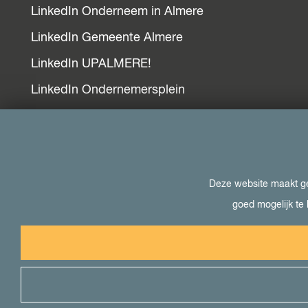
LinkedIn Onderneem in Almere
LinkedIn Gemeente Almere
LinkedIn UPALMERE!
LinkedIn Ondernemersplein
LinkedIn EOG
Bezoek ook
Deze website maakt geb
goed mogelijk te 
Visit Almere
Het kan in Almere
Student in Almere
Uit in Almere