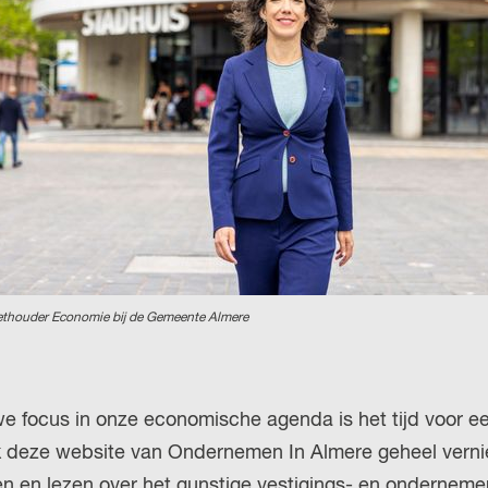
H
u
P
i
A
d
G
i
E
g
e
t
a
a
l
ethouder Economie bij de Gemeente Almere
:
N
e
e focus in onze economische agenda is het tijd voor e
d
 deze website van Ondernemen In Almere geheel verni
e
ien en lezen over het gunstige vestigings- en onderneme