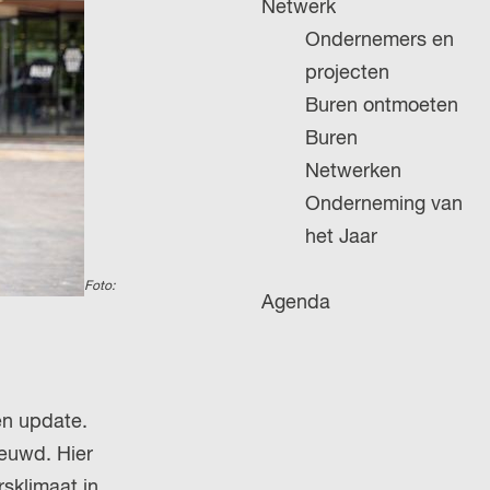
Netwerk
g
Ondernemers en
e
projecten
Buren ontmoeten
Buren
Netwerken
Onderneming van
het Jaar
Foto:
Agenda
en update.
euwd. Hier
rsklimaat in