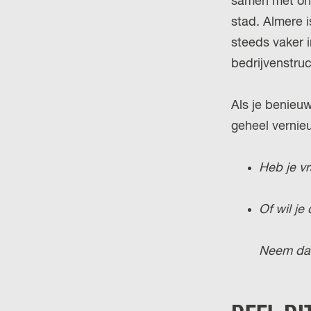
samen met ond
stad. Almere 
steeds vaker 
bedrijvenstruc
Als je benieu
geheel vernie
Heb je vr
Of wil je
Neem dan