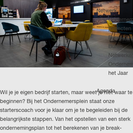
H
g
u
P
Netwerk
e
i
A
Ondernem
d
G
projecten
i
E
Buren on
g
Buren
e
Netwerke
t
Ondernem
a
het Jaar
a
l
Agenda
Wil je je eigen bedrijf starten, maar weet je niet waar te
:
beginnen? Bij het Ondernemersplein staat onze
N
starterscoach voor je klaar om je te begeleiden bij de
e
belangrijkste stappen. Van het opstellen van een sterk
d
ondernemingsplan tot het berekenen van je break-
e