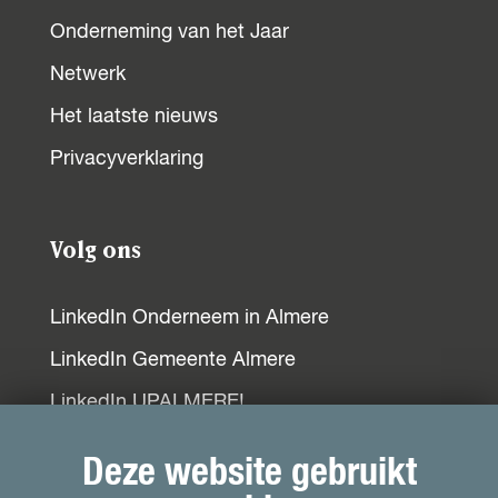
c
a
n
Onderneming van het Jaar
e
t
k
b
s
e
Netwerk
o
A
d
Het laatste nieuws
o
p
I
Privacyverklaring
k
p
n
Volg ons
LinkedIn Onderneem in Almere
LinkedIn Gemeente Almere
LinkedIn UPALMERE!
LinkedIn Ondernemersplein
Deze website gebruikt
LinkedIn EOG