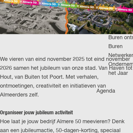
H
g
u
P
Netwerk
e
i
A
Ondernem
d
G
projecten
i
E
Buren on
g
Buren
e
Netwerke
We vieren van eind november 2025 tot eind november
t
Ondernem
2026 samen het jubileum van onze stad. Van Haven tot
a
het Jaar
Hout, van Buiten tot Poort. Met verhalen,
a
ontmoetingen, creativiteit en initiatieven van
l
Agenda
Almeerders zelf.
:
N
Organiseer jouw jubileum activiteit
e
Hoe laat je jouw bedrijf Almere 50 meevieren? Denk
d
aan een jubileumactie, 50-dagen-korting, speciaal
e