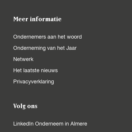
o
o
o
o
p
p
p
p
Meer informatie
F
X
W
L
a
h
i
Ondernemers aan het woord
c
a
n
Onderneming van het Jaar
e
t
k
b
s
e
Netwerk
o
A
d
Het laatste nieuws
o
p
I
Privacyverklaring
k
p
n
Volg ons
LinkedIn Onderneem in Almere