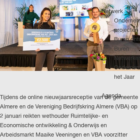
H
g
u
P
Netwerk
e
i
A
Ondernem
d
G
projecten
i
E
Buren on
g
Buren
e
Netwerke
t
Ondernem
a
het Jaar
a
l
Agenda
Tijdens de online nieuwjaarsreceptie van de gemeente
:
Almere en de Vereniging Bedrijfskring Almere (VBA) op
N
2 januari reikten wethouder Ruimtelijke- en
e
Economische ontwikkeling & Onderwijs en
d
Arbeidsmarkt Maaike Veeningen en VBA voorzitter
e