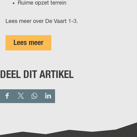
Ruime opzet terrein
Lees meer over De Vaart 1-3.
Lees meer
DEEL DIT ARTIKEL
D
D
D
D
e
e
e
e
e
e
e
e
l
l
l
l
d
d
d
d