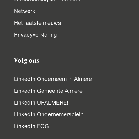
e
t
k
b
s
e
Netwerk
o
A
d
Het laatste nieuws
o
p
I
Privacyverklaring
k
p
n
Volg ons
LinkedIn Onderneem in Almere
LinkedIn Gemeente Almere
LinkedIn UPALMERE!
LinkedIn Ondernemersplein
LinkedIn EOG