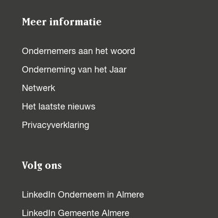
p
p
p
p
Meer informatie
F
X
W
L
a
h
i
Ondernemers aan het woord
c
a
n
Onderneming van het Jaar
e
t
k
b
s
e
Netwerk
o
A
d
Het laatste nieuws
o
p
I
Privacyverklaring
k
p
n
Volg ons
LinkedIn Onderneem in Almere
LinkedIn Gemeente Almere