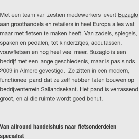
r
Met een team van zestien medewerkers levert
Buzaglo
l
aan groothandels en retailers in heel Europa alles wat
a
maar met fietsen te maken heeft. Van zadels, spiegels,
n
spaken en pedalen, tot kinderzitjes, accutassen,
d
vouwfietsen en nog heel veel meer. Buzaglo is een
s
bedrijf met een lange geschiedenis, maar is pas sinds
2009 in Almere gevestigd. Ze zitten in een modern,
functioneel pand dat ze zelf hebben laten bouwen op
bedrijventerrein Sallandsekant. Het pand is verrassend
groot, en al die ruimte wordt goed benut.
Van allround handelshuis naar fietsonderdelen
specialist