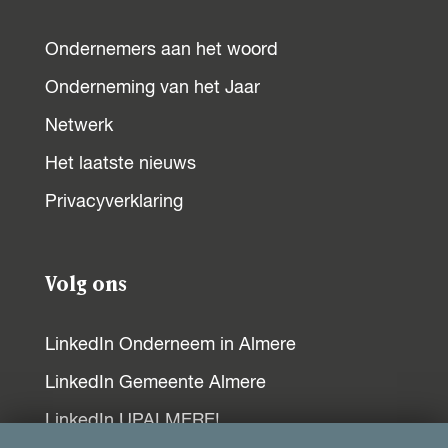
p
p
p
p
F
X
W
L
Ondernemers aan het woord
a
h
i
Onderneming van het Jaar
c
a
n
e
t
k
Netwerk
b
s
e
Het laatste nieuws
o
A
d
Privacyverklaring
o
p
I
k
p
n
Volg ons
LinkedIn Onderneem in Almere
LinkedIn Gemeente Almere
LinkedIn UPALMERE!