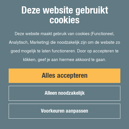
LinkedIn Ondernemersplein
Deze website gebruikt
LinkedIn EOG
cookies
Deze website maakt gebruik van cookies (Functioneel,
Bezoek ook
Analytisch, Marketing) die noodzakelijk zijn om de website zo
goed mogelijk te laten functioneren. Door op accepteren te
Visit Almere
klikken, geef je aan hiermee akkoord te gaan.
Het kan in Almere
Alles accepteren
Student in Almere
Uit in Almere
Alleen noodzakelijk
Voor pers
Voorkeuren aanpassen
© 2026 Onderneem in Almere -
Cookievoorkeuren
|
Cookies
|
Colofon
|
Disclaimer