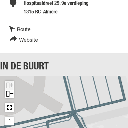
Hospitaaldreef 29, 9e verdieping
1315 RC
Almere
n
Route
a
v
Website
a
a
r
n
I
I
IN DE BUURT
n
n
n
n
+
o
o
−
v
v
a
a
l
l
l
l