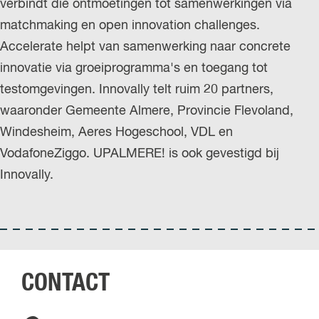
verbindt die ontmoetingen tot samenwerkingen via
r
matchmaking en open innovation challenges.
l
Accelerate helpt van samenwerking naar concrete
a
innovatie via groeiprogramma's en toegang tot
n
testomgevingen. Innovally telt ruim 20 partners,
d
waaronder Gemeente Almere, Provincie Flevoland,
s
Windesheim, Aeres Hogeschool, VDL en
VodafoneZiggo. UPALMERE! is ook gevestigd bij
Innovally.
CONTACT