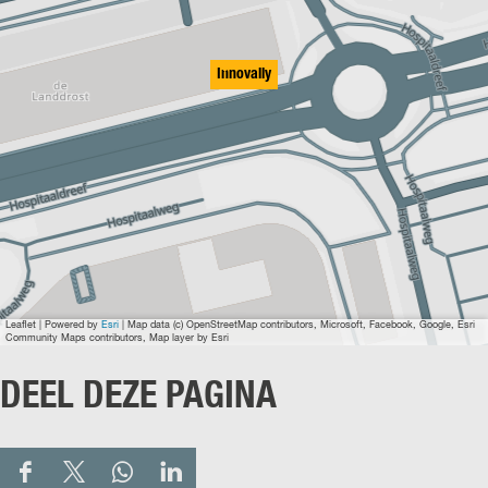
y
y
Innovally
Leaflet
|
Powered by
Esri
| Map data (c) OpenStreetMap contributors, Microsoft, Facebook, Google, Esri
Community Maps contributors, Map layer by Esri
DEEL DEZE PAGINA
D
D
D
D