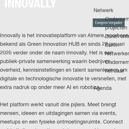
INNOVALLY
H
g
u
P
Netwerk
e
i
A
Ondernem
d
Congres/vergader
G
projecten
i
Innovally is het innovatieplatform van Almere, voorheen
E
Buren on
g
bekend als Green Innovation HUB en sinds 22 januari
Buren
e
2026 verder onder de naam Innovally. Het is een
Netwerke
t
publiek-private samenwerking waarin bedrijven,
Ondernem
a
overheid, kennisinstellingen en talent samenkomen om
het Jaar
a
digitale en technologische innovatie te versnellen, met
l
extra nadruk op onder meer AI en robotica.
Agenda
:
N
Het platform werkt vanuit drie pijlers. Meet brengt
e
mensen, ideeen en uitdagingen samen via events,
d
meetups en een fysieke ontmoetingsruimte. Connect
e