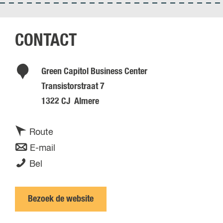
CONTACT
Green Capitol Business Center
Transistorstraat 7
1322 CJ
Almere
n
Route
a
n
E-mail
a
a
G
Bel
r
a
r
G
r
e
Bezoek de website
r
G
e
e
r
n