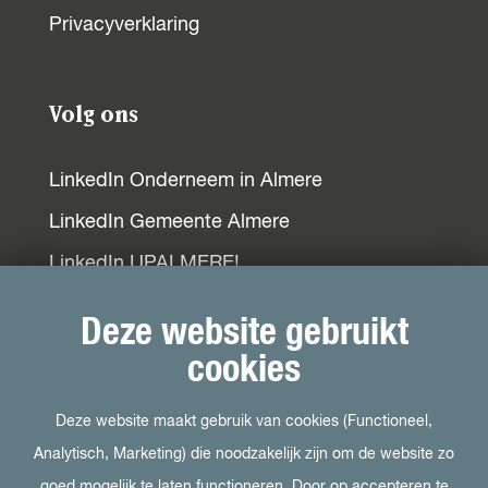
o
A
d
Privacyverklaring
o
p
I
k
p
n
Volg ons
LinkedIn Onderneem in Almere
LinkedIn Gemeente Almere
LinkedIn UPALMERE!
LinkedIn Ondernemersplein
Deze website gebruikt
LinkedIn EOG
cookies
Deze website maakt gebruik van cookies (Functioneel,
Bezoek ook
Analytisch, Marketing) die noodzakelijk zijn om de website zo
goed mogelijk te laten functioneren. Door op accepteren te