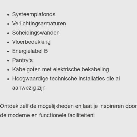
r
Systeemplafonds
l
Verlichtingsarmaturen
a
Scheidingswanden
n
Vloerbedekking
d
Energielabel B
s
Pantry's
Kabelgoten met elektrische bekabeling
Hoogwaardige technische installaties die al
aanwezig zijn
Ontdek zelf de mogelijkheden en laat je inspireren door
de moderne en functionele faciliteiten!