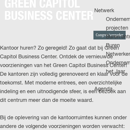
GREEN CAPITOL
H
g
u
P
Netwerk
e
BUSINESS CENTER
i
A
Ondernem
d
G
projecten
i
Congres/vergader
E
Buren on
g
Buren
Kantoor huren? Zo geregeld! Zo gaat dat bij Green
e
Netwerke
Capitol Business Center. Ontdek de vernieuwde
t
Ondernem
voorzieningen van het Green Capitol Business Center!
a
het Jaar
De kantoren zijn volledig gerenoveerd en klaar voor de
a
toekomst. Met moderne entrees, een overzichtelijke
l
Agenda
indeling en een uitnodigende sfeer, is een bezoek aan
:
dit centrum meer dan de moeite waard.
N
e
Bij de oplevering van de kantoorruimtes kunnen onder
d
andere de volgende voorzieningen worden verwacht:
e