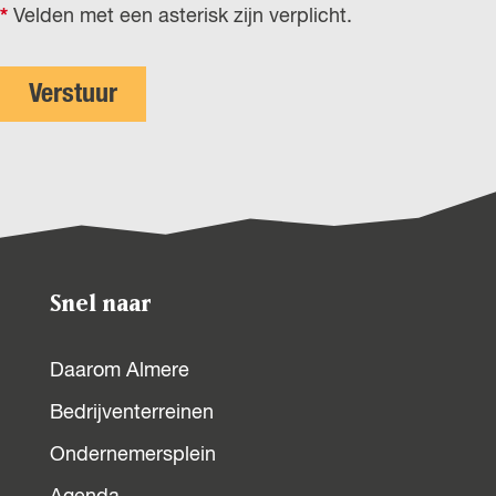
*
Velden met een asterisk zijn verplicht.
r
l
a
Verstuur
n
d
s
Snel naar
Daarom Almere
Bedrijventerreinen
Ondernemersplein