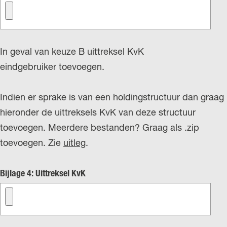
e
r
p
l
In geval van keuze B uittreksel KvK
i
eindgebruiker toevoegen.
c
h
Indien er sprake is van een holdingstructuur dan graag
t
hieronder de uittreksels KvK van deze structuur
toevoegen. Meerdere bestanden? Graag als .zip
toevoegen. Zie
uitleg
.
Bijlage 4: Uittreksel KvK