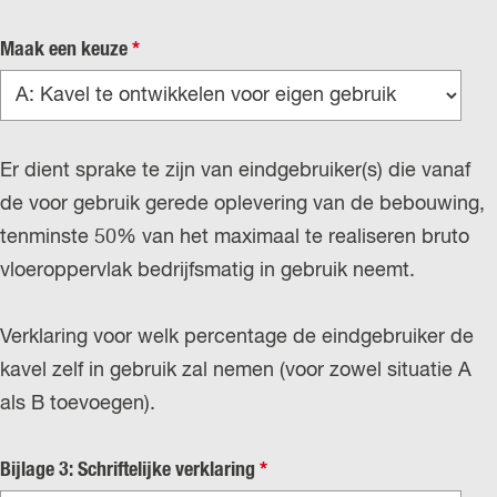
v
Maak een keuze
*
e
r
p
Er dient sprake te zijn van eindgebruiker(s) die vanaf
l
de voor gebruik gerede oplevering van de bebouwing,
i
tenminste 50% van het maximaal te realiseren bruto
c
vloeroppervlak bedrijfsmatig in gebruik neemt.
h
t
Verklaring voor welk percentage de eindgebruiker de
kavel zelf in gebruik zal nemen (voor zowel situatie A
als B toevoegen).
v
Bijlage 3: Schriftelijke verklaring
*