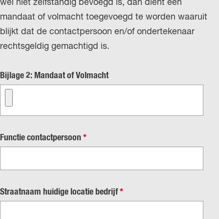
wel niet zelfstandig bevoegd is, dan dient een
mandaat of volmacht toegevoegd te worden waaruit
blijkt dat de contactpersoon en/of ondertekenaar
rechtsgeldig gemachtigd is.
Bijlage 2: Mandaat of Volmacht
v
Functie contactpersoon
*
e
r
p
v
Straatnaam huidige locatie bedrijf
*
l
e
i