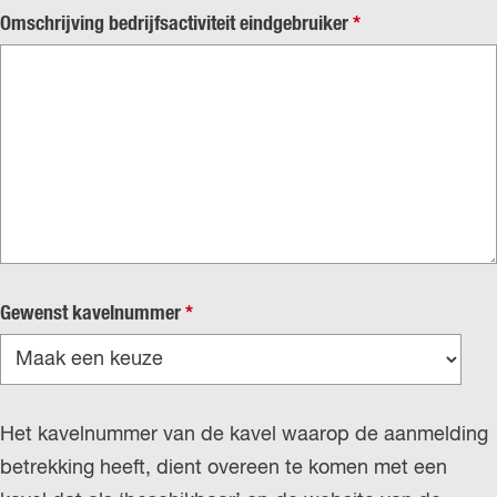
v
Omschrijving bedrijfsactiviteit eindgebruiker
*
e
r
p
l
i
c
h
t
v
Gewenst kavelnummer
*
e
r
p
Het kavelnummer van de kavel waarop de aanmelding
l
betrekking heeft, dient overeen te komen met een
i