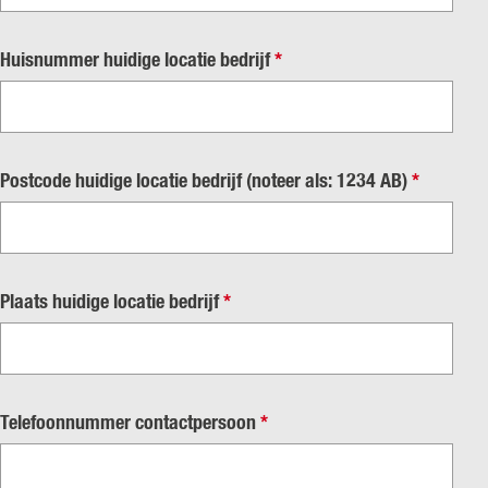
r
c
p
h
v
Huisnummer huidige locatie bedrijf
*
l
t
e
i
r
c
p
h
v
Postcode huidige locatie bedrijf (noteer als: 1234 AB)
*
l
t
e
i
r
c
p
h
v
Plaats huidige locatie bedrijf
*
l
t
e
i
r
c
p
h
v
Telefoonnummer contactpersoon
*
l
t
e
i