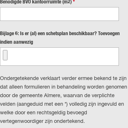
v
Benodigde BVO kantoorruimte (m2)
*
l
t
e
i
r
c
p
h
Bijlage 6: Is er (al) een schetsplan beschikbaar? Toevoegen
l
t
indien aanwezig
i
c
h
t
Ondergetekende verklaart verder ermee bekend te zijn
dat alleen formulieren in behandeling worden genomen
door de gemeente Almere, waarvan de verplichte
velden (aangeduid met een *) volledig zijn ingevuld en
welke door een rechtsgeldig bevoegd
vertegenwoordiger zijn ondertekend.