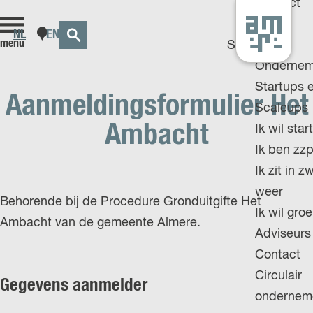
Contact
G
Z
K
S
NL
EN
menu
G
Support
a
o
a
e
O
Ondernem
n
e
a
l
T
Startups 
a
k
r
e
Aanmeldingsformulier Het
O
Scaleups
a
e
t
c
Ambacht
T
Ik wil star
r
n
t
H
Ik ben zzp
d
e
E
Ik zit in z
e
e
E
weer
h
Behorende bij de Procedure Gronduitgifte Het
r
N
Ik wil gro
o
Ambacht van de gemeente Almere.
t
G
Adviseurs
m
a
L
Contact
e
a
I
Circulair
p
Gegevens aanmelder
l
S
ondernem
a
H