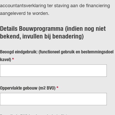
accountantsverklaring ter staving aan de financiering
aangeleverd te worden.
Details Bouwprogramma (indien nog niet
bekend, invullen bij benadering)
Beoogd eindgebruik: (functioneel gebruik en bestemmingsdoel
v
kavel)
*
e
r
p
v
Oppervlakte gebouw (m2 BVO)
*
l
e
i
r
c
p
h