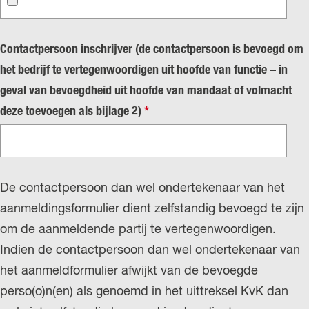
r
r
p
l
l
Contactpersoon inschrijver (de contactpersoon is bevoegd om
a
i
het bedrijf te vertegenwoordigen uit hoofde van functie – in
n
c
geval van bevoegdheid uit hoofde van mandaat of volmacht
d
h
v
deze toevoegen als bijlage 2)
*
s
t
e
r
p
De contactpersoon dan wel ondertekenaar van het
l
aanmeldingsformulier dient zelfstandig bevoegd te zijn
i
om de aanmeldende partij te vertegenwoordigen.
c
Indien de contactpersoon dan wel ondertekenaar van
h
het aanmeldformulier afwijkt van de bevoegde
t
perso(o)n(en) als genoemd in het uittreksel KvK dan