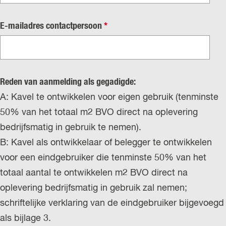
r
c
p
h
v
E-mailadres contactpersoon
*
l
t
e
i
r
c
p
h
Reden van aanmelding als gegadigde:
l
t
A: Kavel te ontwikkelen voor eigen gebruik (tenminste
i
50% van het totaal m2 BVO direct na oplevering
c
bedrijfsmatig in gebruik te nemen).
h
B: Kavel als ontwikkelaar of belegger te ontwikkelen
t
voor een eindgebruiker die tenminste 50% van het
totaal aantal te ontwikkelen m2 BVO direct na
oplevering bedrijfsmatig in gebruik zal nemen;
schriftelijke verklaring van de eindgebruiker bijgevoegd
als bijlage 3.