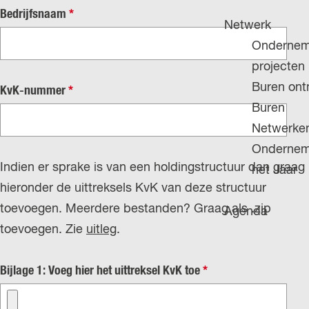
H
g
u
v
Bedrijfsnaam
*
P
Netwerk
e
i
e
A
Ondernem
d
r
G
projecten
i
p
E
Buren on
v
KvK-nummer
*
g
l
Buren
e
e
i
Netwerke
r
t
c
Ondernem
p
a
h
Indien er sprake is van een holdingstructuur dan graag
het Jaar
l
a
t
hieronder de uittreksels KvK van deze structuur
i
l
toevoegen. Meerdere bestanden? Graag als .zip
Agenda
c
:
toevoegen. Zie
uitleg
.
h
N
t
e
v
Bijlage 1: Voeg hier het uittreksel KvK toe
*
d
e
e