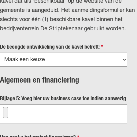
kavel dat als ‘beschikbaar’ op de website van de
c
gemeente is aangeduid. Het aanmeldingsformulier kan
h
slechts voor één (1) beschikbare kavel binnen het
t
bedrijventerrein De Striptekenaar gebruikt worden.
v
De beoogde ontwikkeling van de kavel betreft:
*
e
r
p
Algemeen en financiering
l
i
Bijlage 5: Voeg hier uw business case toe indien aanwezig
c
h
t