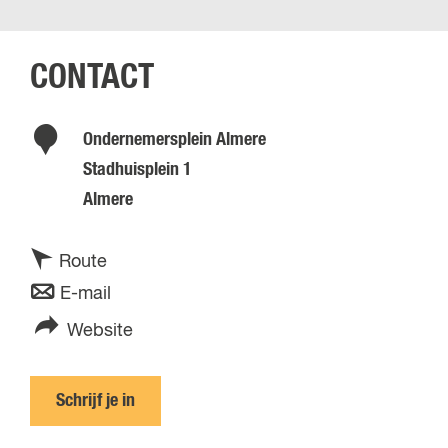
CONTACT
Ondernemersplein Almere
Stadhuisplein 1
Almere
n
Route
a
n
E-mail
a
a
v
Website
r
a
a
S
r
n
Schrijf je in
u
S
S
c
u
u