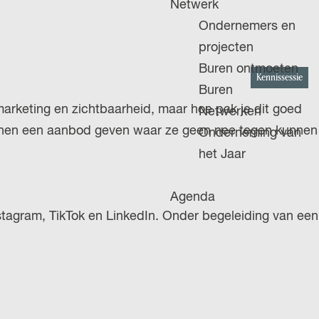
Netwerk
g
Ondernemers en
e
projecten
Buren ontmoeten
Kennissessie
Buren
arketing en zichtbaarheid, maar hoe pak je dit goed
Netwerken
 en hen een aanbod geven waar ze geen nee tegen kunnen
Onderneming van
het Jaar
Agenda
stagram, TikTok en LinkedIn. Onder begeleiding van een