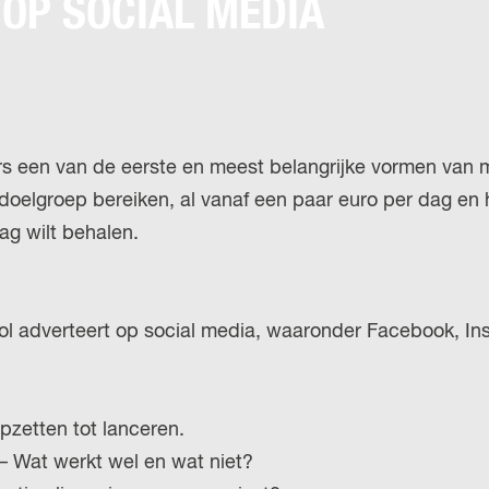
OP SOCIAL MEDIA
H
u
P
i
A
d
G
i
E
g
s een van de eerste en meest belangrijke vormen van m
e
le doelgroep bereiken, al vanaf een paar euro per dag
t
aag wilt behalen.
a
a
l
vol adverteert op social media, waaronder Facebook, In
:
N
e
zetten tot lanceren.
d
– Wat werkt wel en wat niet?
e