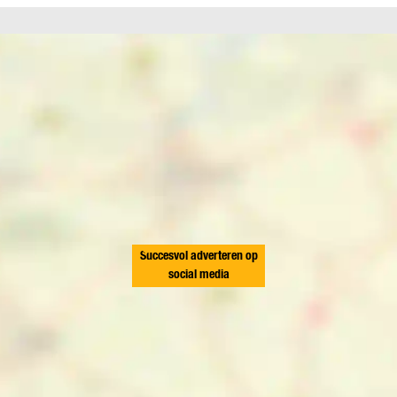
Succesvol adverteren op
social media