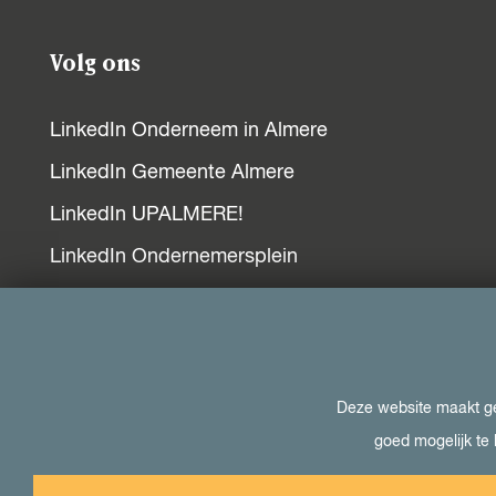
k
p
n
Volg ons
LinkedIn Onderneem in Almere
LinkedIn Gemeente Almere
LinkedIn UPALMERE!
LinkedIn Ondernemersplein
LinkedIn EOG
Bezoek ook
Deze website maakt geb
goed mogelijk te 
Visit Almere