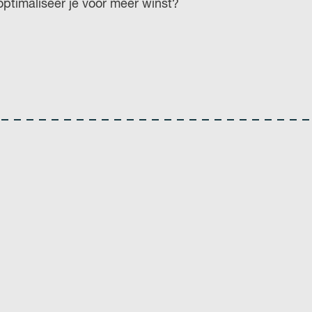
ptimaliseer je voor meer winst?
r
l
a
n
d
s