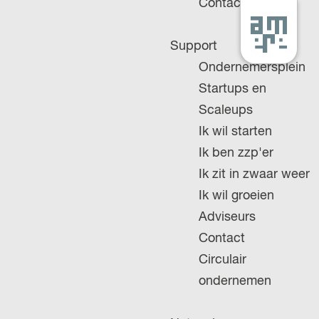
Contact
G
Support
a
Ondernemersplein
n
Startups en
a
Scaleups
a
Ik wil starten
r
Ik ben zzp'er
d
Ik zit in zwaar weer
e
Ik wil groeien
h
Adviseurs
o
Contact
m
Circulair
e
ondernemen
p
a