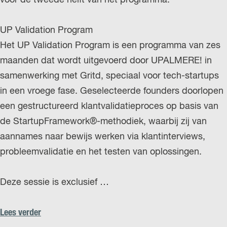
voor de tweede helft van het programma.
r
l
UP Validation Program
a
Het UP Validation Program is een programma van zes
n
maanden dat wordt uitgevoerd door UPALMERE! in
d
samenwerking met Gritd, speciaal voor tech-startups
s
in een vroege fase. Geselecteerde founders doorlopen
een gestructureerd klantvalidatieproces op basis van
de StartupFramework®-methodiek, waarbij zij van
aannames naar bewijs werken via klantinterviews,
probleemvalidatie en het testen van oplossingen.
Deze sessie is exclusief …
Lees verder