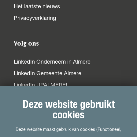
b
s
e
Het laatste nieuws
o
A
d
Privacyverklaring
o
p
I
k
p
n
Volg ons
LinkedIn Onderneem in Almere
LinkedIn Gemeente Almere
LinkedIn UPALMERE!
LinkedIn Ondernemersplein
Deze website gebruikt
LinkedIn EOG
cookies
Deze website maakt gebruik van cookies (Functioneel,
Bezoek ook