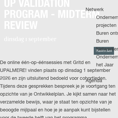
UP VALIDATION
H
g
u
P
Netwerk
e
PROGRAM - MIDTERM
i
A
Ondernem
d
REVIEW
G
projecten
i
E
Buren on
g
dinsdag 1 september
Buren
e
Netwerke
Masterclass
t
Ondernem
a
De online één-op-éénsessies met Gritd en
het Jaar
a
UPALMERE! vinden plaats op dinsdag 1 september
l
2026 en zijn uitsluitend bedoeld voor cohortleden.
Agenda
:
Tijdens deze gesprekken bespreek je je voortgang ten
N
opzichte van je Ontwikkelplan. Je kijkt samen naar het
e
verzamelde bewijs, waar je staat ten opzichte van je
d
beoogde mijlpaal en hoe je je aanpak kunt bijstellen
e