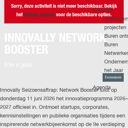
H
g
u
Sorry, deze activiteit is niet meer beschikbaar. Bekijk
P
Netwerk
e
i
het
actuele aanbod
voor de beschikbare opties.
A
Ondernem
d
G
projecten
i
INNOVALLY NETWORK
E
Buren on
g
Buren
BOOSTER
e
Netwerke
t
Ondernem
t/m 11 juni
a
het Jaar
a
Evenement
l
Agenda
Innovally Seizoensaftrap: Network Booster luidt op
:
donderdag 11 juni 2026 het innovatieprogramma 2026–
N
2027 officieel in. Ontmoet startups, corporates,
e
kennisinstellingen en publieke organisaties tijdens een
d
inspirerende netwerkbijeenkomst op de 9e verdieping
e