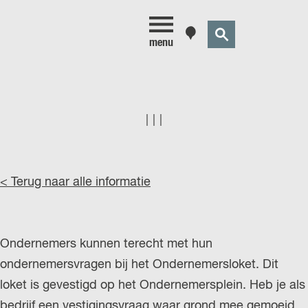
Z
K
menu
o
a
e
a
k
r
e
t
|
|
|
n
< Terug naar alle informatie
Ondernemers kunnen terecht met hun
ondernemersvragen bij het Ondernemersloket. Dit
loket is gevestigd op het Ondernemersplein. Heb je als
bedrijf een vestigingsvraag waar grond mee gemoeid