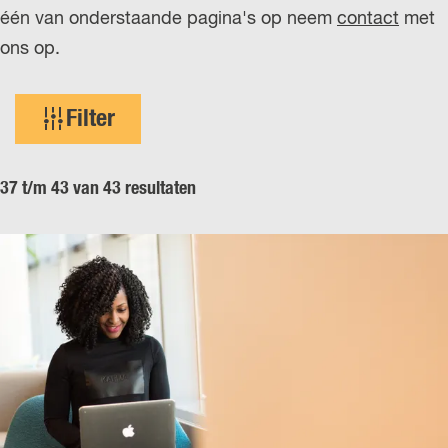
één van onderstaande pagina's op neem
contact
met
r
ons op.
l
a
W
n
Filter
a
d
t
s
37 t/m 43 van 43 resultaten
z
o
e
k
j
e
?