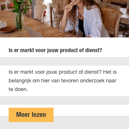
t
s
e
t
i
j
t
e
e
k
n
w
Is er markt voor jouw product of dienst?
a
l
I
Is er markt voor jouw product of dienst? Het is
i
s
belangrijk om hier van tevoren onderzoek naar
t
e
te doen.
e
r
i
m
t
a
o
Meer lezen
e
r
v
n