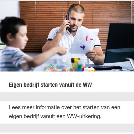
k
e
t
r
v
I
o
s
o
e
r
r
j
m
o
a
u
r
w
k
Eigen bedrijf starten vanuit de WW
p
t
r
v
E
Lees meer informatie over het starten van een
o
o
i
eigen bedrijf vanuit een WW-uitkering.
d
o
g
u
r
e