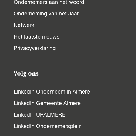
Ondernemers aan het woord
i
a
a
a
a
n
Onderneming van het Jaar
g
a
Netwerk
e
Het laatste nieuws
p
Privacyverklaring
a
g
Volg ons
i
LinkedIn Onderneem in Almere
n
LinkedIn Gemeente Almere
a
LinkedIn UPALMERE!
LinkedIn Ondernemersplein