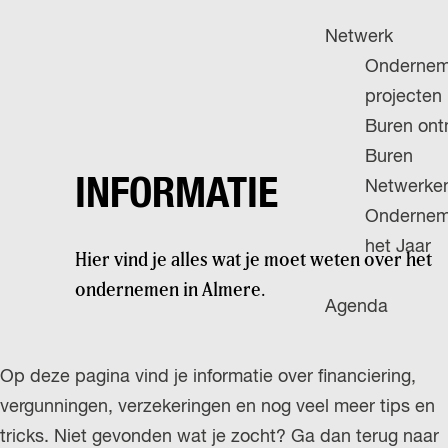
H
g
u
P
Netwerk
e
i
A
Ondernem
d
G
projecten
i
E
Buren on
g
Buren
e
INFORMATIE
Netwerke
t
Ondernem
a
het Jaar
Hier vind je alles wat je moet weten over het
a
ondernemen in Almere.
l
Agenda
:
N
Op deze pagina vind je informatie over financiering,
e
vergunningen, verzekeringen en nog veel meer tips en
d
tricks. Niet gevonden wat je zocht? Ga dan terug naar
e