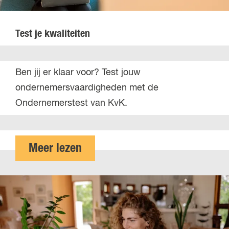
Test je kwaliteiten
T
Ben jij er klaar voor? Test jouw
e
ondernemersvaardigheden met de
s
Ondernemerstest van KvK.
t
j
e
o
Meer lezen
k
v
w
e
a
r
l
T
i
e