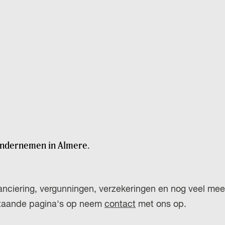
H
u
P
i
A
d
G
i
E
g
e
t
a
a
 ondernemen in Almere.
l
:
N
anciering, vergunningen, verzekeringen en nog veel meer
e
staande pagina's op neem
contact
met ons op.
d
e