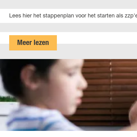
S
Lees hier het stappenplan voor het starten als zzp'
t
a
p
o
Meer lezen
p
v
e
e
n
r
p
S
l
t
a
a
n
p
s
p
t
e
a
n