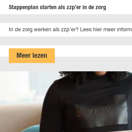
r
p
Stappenplan starten als zzp’er in de zorg
t
l
e
a
S
In de zorg werken als zzp'er? Lees hier meer inform
n
n
t
i
s
a
n
t
p
o
Meer lezen
d
a
p
v
e
r
e
e
b
t
n
r
o
e
p
S
u
n
l
t
w
i
a
a
n
n
p
d
s
p
e