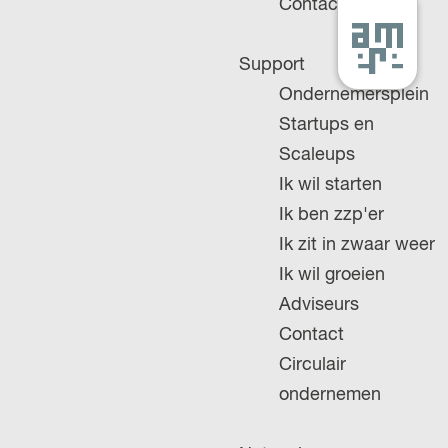
Contact
G
Support
a
Ondernemersplein
n
Startups en
a
Scaleups
a
Ik wil starten
r
Ik ben zzp'er
d
Ik zit in zwaar weer
e
Ik wil groeien
h
Adviseurs
o
Contact
m
Circulair
e
ondernemen
p
a