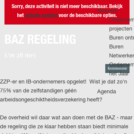
H
g
u
Sorry, deze activiteit is niet meer beschikbaar. Bekijk
P
Netwerk
e
i
het
actuele aanbod
voor de beschikbare opties.
A
Ondernem
d
G
projecten
i
BAZ REGELING
E
Buren on
g
Buren
e
t/m 28 mei
Netwerke
t
Ondernem
a
Kennissessie
het Jaar
a
ZZP-er en IB-ondernemers opgelet! Wist je dat zo'n
l
75% van de zelfstandigen géén
Agenda
:
arbeidsongeschiktheidsverzekering heeft?
N
e
De overheid wil daar wat aan doen met de BAZ - maar
d
de regeling die ze klaar hebben staan biedt minimale
e