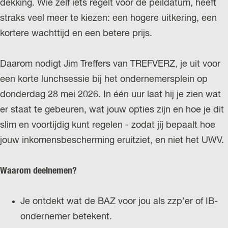
dekking. Wie zelf iets regelt vóór de peildatum, heeft
r
straks veel meer te kiezen: een hogere uitkering, een
l
kortere wachttijd en een betere prijs.
a
n
Daarom nodigt Jim Treffers van TREFVERZ, je uit voor
d
een korte lunchsessie bij het ondernemersplein op
s
donderdag 28 mei 2026. In één uur laat hij je zien wat
er staat te gebeuren, wat jouw opties zijn en hoe je dit
slim en voortijdig kunt regelen - zodat jíj bepaalt hoe
jouw inkomensbescherming eruitziet, en niet het UWV.
Waarom deelnemen?
Je ontdekt wat de BAZ voor jou als zzp’er of IB-
ondernemer betekent.